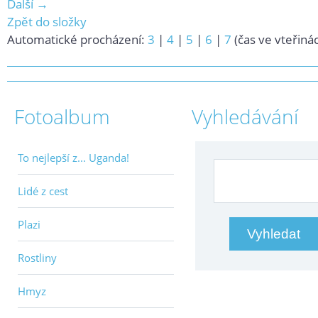
Další →
Zpět do složky
Automatické procházení:
3
|
4
|
5
|
6
|
7
(čas ve vteřiná
Fotoalbum
Vyhledávání
To nejlepší z... Uganda!
Lidé z cest
Plazi
Rostliny
Hmyz