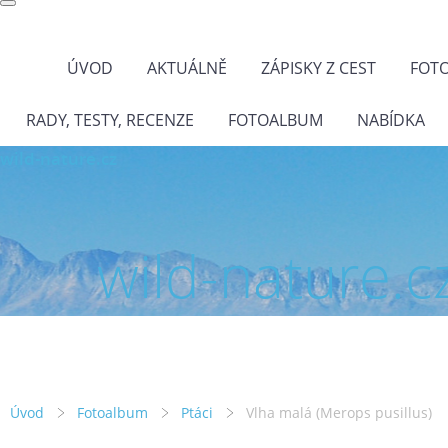
ÚVOD
AKTUÁLNĚ
ZÁPISKY Z CEST
FOT
RADY, TESTY, RECENZE
FOTOALBUM
NABÍDKA
wild-nature.cz
wild-nature.c
Úvod
Fotoalbum
Ptáci
Vlha malá (Merops pusillus)