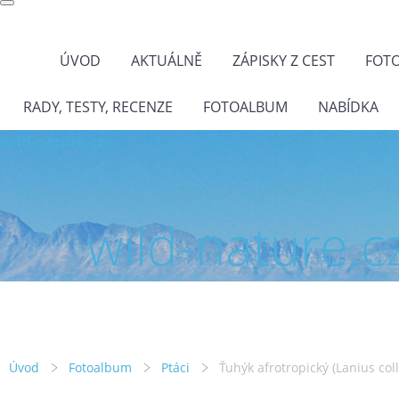
ÚVOD
AKTUÁLNĚ
ZÁPISKY Z CEST
FOT
RADY, TESTY, RECENZE
FOTOALBUM
NABÍDKA
wild-nature.cz
wild-nature.c
Úvod
Fotoalbum
Ptáci
Ťuhýk afrotropický (Lanius coll