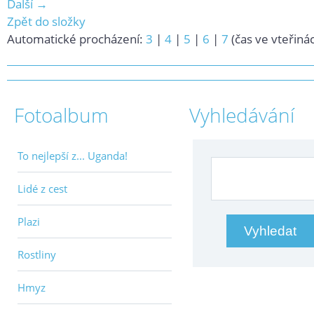
Další →
Zpět do složky
Automatické procházení:
3
|
4
|
5
|
6
|
7
(čas ve vteřiná
Fotoalbum
Vyhledávání
To nejlepší z... Uganda!
Lidé z cest
Plazi
Rostliny
Hmyz