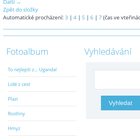
Další →
Zpět do složky
Automatické procházení:
3
|
4
|
5
|
6
|
7
(čas ve vteřiná
Fotoalbum
Vyhledávání
To nejlepší z... Uganda!
Lidé z cest
Plazi
Rostliny
Hmyz