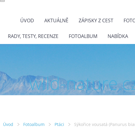
ÚVOD
AKTUÁLNĚ
ZÁPISKY Z CEST
FOT
RADY, TESTY, RECENZE
FOTOALBUM
NABÍDKA
wild-nature.cz
wild-nature.c
Úvod
Fotoalbum
Ptáci
Sýkořice vousatá (Panurus bia