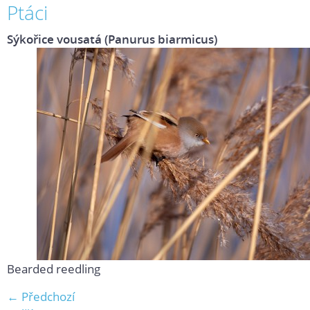
Ptáci
Sýkořice vousatá (Panurus biarmicus)
Bearded reedling
← Předchozí