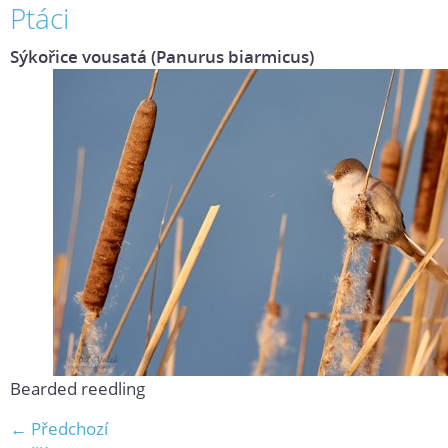
Ptáci
Sýkořice vousatá (Panurus biarmicus)
Bearded reedling
← Předchozí