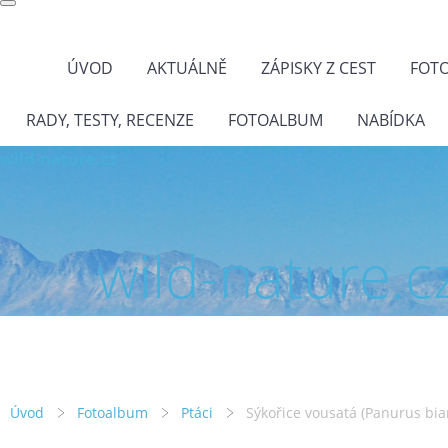
ÚVOD
AKTUÁLNĚ
ZÁPISKY Z CEST
FOT
RADY, TESTY, RECENZE
FOTOALBUM
NABÍDKA
wild-nature.cz
wild-nature.c
Úvod
Fotoalbum
Ptáci
Sýkořice vousatá (Panurus bia