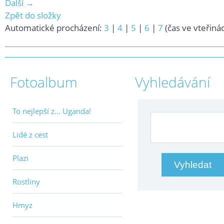
Další →
Zpět do složky
Automatické procházení:
3
|
4
|
5
|
6
|
7
(čas ve vteřiná
Fotoalbum
Vyhledávání
To nejlepší z... Uganda!
Lidé z cest
Plazi
Rostliny
Hmyz