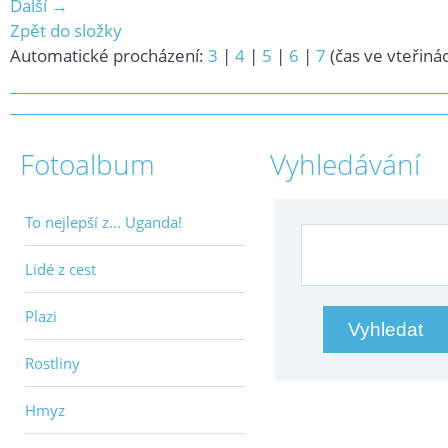
Další →
Zpět do složky
Automatické procházení:
3
|
4
|
5
|
6
|
7
(čas ve vteřiná
Fotoalbum
Vyhledávání
To nejlepší z... Uganda!
Lidé z cest
Plazi
Rostliny
Hmyz