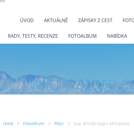
ÚVOD
AKTUÁLNĚ
ZÁPISKY Z CEST
FOT
RADY, TESTY, RECENZE
FOTOALBUM
NABÍDKA
wild-nature.cz
wild-nature.c
Úvod
Fotoalbum
Ptáci
Sup africký (Gyps africanus)