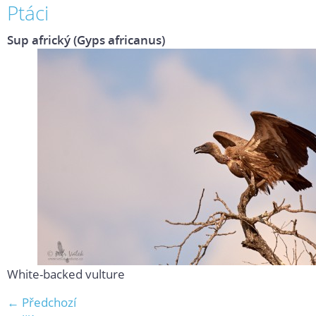
Ptáci
Sup africký (Gyps africanus)
White-backed vulture
← Předchozí