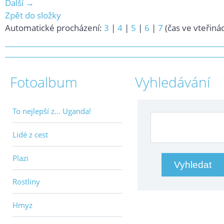
Další →
Zpět do složky
Automatické procházení:
3
|
4
|
5
|
6
|
7
(čas ve vteřiná
Fotoalbum
Vyhledávání
To nejlepší z... Uganda!
Lidé z cest
Plazi
Rostliny
Hmyz