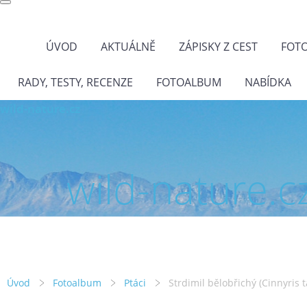
ÚVOD
AKTUÁLNĚ
ZÁPISKY Z CEST
FOT
RADY, TESTY, RECENZE
FOTOALBUM
NABÍDKA
wild-nature.cz
wild-nature.c
Úvod
Fotoalbum
Ptáci
Strdimil bělobřichý (Cinnyris t