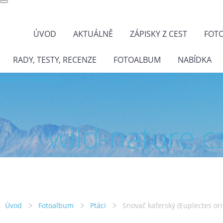
ÚVOD
AKTUÁLNĚ
ZÁPISKY Z CEST
FOT
RADY, TESTY, RECENZE
FOTOALBUM
NABÍDKA
wild-nature.cz
wild-nature.c
Úvod
Fotoalbum
Ptáci
Snovač kaferský (Euplectes ori