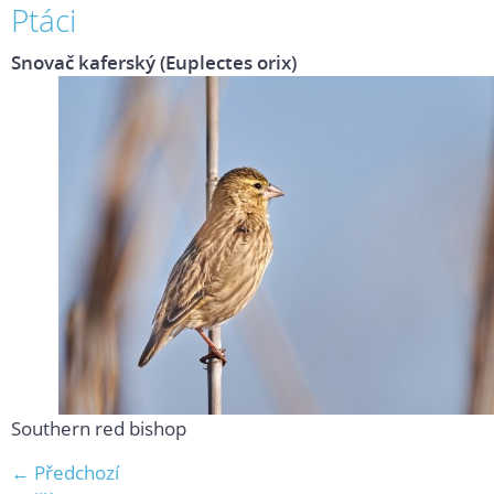
Ptáci
Snovač kaferský (Euplectes orix)
Southern red bishop
← Předchozí