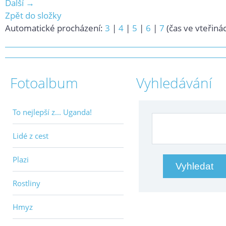
Další →
Zpět do složky
Automatické procházení:
3
|
4
|
5
|
6
|
7
(čas ve vteřiná
Fotoalbum
Vyhledávání
To nejlepší z... Uganda!
Lidé z cest
Plazi
Rostliny
Hmyz