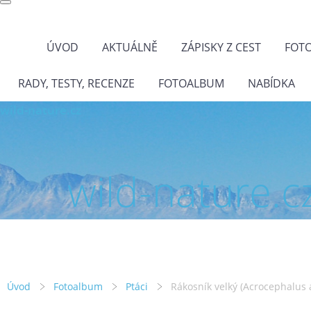
ÚVOD
AKTUÁLNĚ
ZÁPISKY Z CEST
FOT
RADY, TESTY, RECENZE
FOTOALBUM
NABÍDKA
wild-nature.cz
wild-nature.c
Úvod
Fotoalbum
Ptáci
Rákosník velký (Acrocephalus