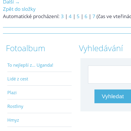
Další →
Zpět do složky
Automatické procházení:
3
|
4
|
5
|
6
|
7
(čas ve vteřiná
Fotoalbum
Vyhledávání
To nejlepší z... Uganda!
Lidé z cest
Plazi
Rostliny
Hmyz