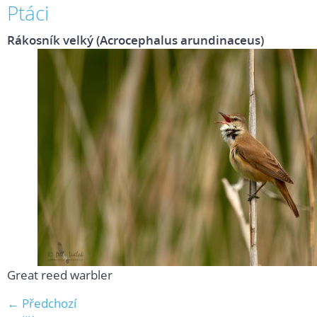
Ptáci
Rákosník velký (Acrocephalus arundinaceus)
Great reed warbler
← Předchozí