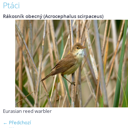
Ptáci
Rákosník obecný (Acrocephalus scirpaceus)
Eurasian reed warbler
← Předchozí