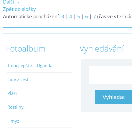
Další →
Zpět do složky
Automatické procházení:
3
|
4
|
5
|
6
|
7
(čas ve vteřiná
Fotoalbum
Vyhledávání
To nejlepší z... Uganda!
Lidé z cest
Plazi
Rostliny
Hmyz