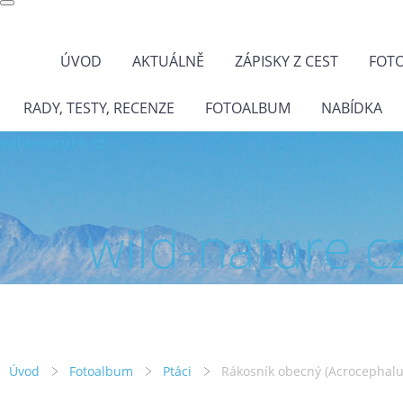
ÚVOD
AKTUÁLNĚ
ZÁPISKY Z CEST
FOT
RADY, TESTY, RECENZE
FOTOALBUM
NABÍDKA
wild-nature.cz
wild-nature.c
Úvod
Fotoalbum
Ptáci
Rákosník obecný (Acrocephalu