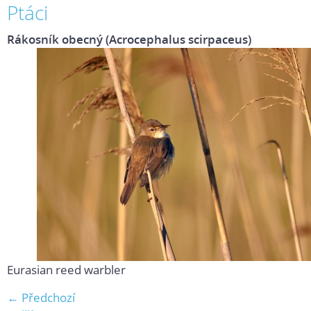
Ptáci
Rákosník obecný (Acrocephalus scirpaceus)
Eurasian reed warbler
← Předchozí