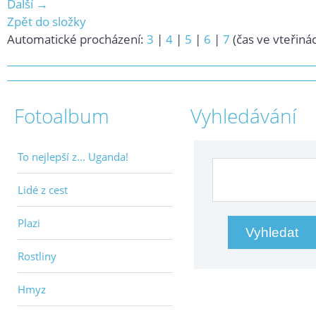
Další →
Zpět do složky
Automatické procházení:
3
|
4
|
5
|
6
|
7
(čas ve vteřiná
Fotoalbum
Vyhledávání
To nejlepší z... Uganda!
Lidé z cest
Plazi
Rostliny
Hmyz