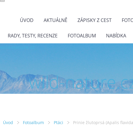
ÚVOD
AKTUÁLNĚ
ZÁPISKY Z CEST
FOT
RADY, TESTY, RECENZE
FOTOALBUM
NABÍDKA
wild-nature.cz
wild-nature.c
Úvod
Fotoalbum
Ptáci
Prinie žlutoprsá (Apalis flavida