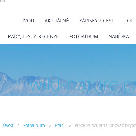
ÚVOD
AKTUÁLNĚ
ZÁPISKY Z CEST
FOT
RADY, TESTY, RECENZE
FOTOALBUM
NABÍDKA
wild-nature.cz
wild-nature.c
Úvod
Fotoalbum
Ptáci
Ploceus ocularis (snovač brýlo