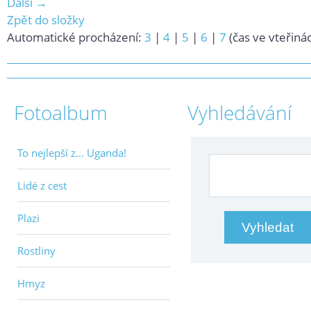
Další →
Zpět do složky
Automatické procházení:
3
|
4
|
5
|
6
|
7
(čas ve vteřiná
Fotoalbum
Vyhledávání
To nejlepší z... Uganda!
Lidé z cest
Plazi
Rostliny
Hmyz