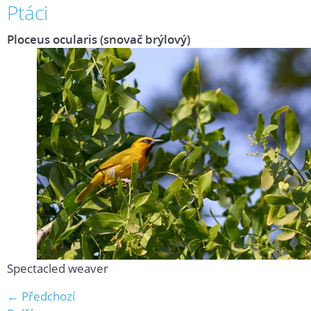
Ptáci
Ploceus ocularis (snovač brýlový)
Spectacled weaver
← Předchozí