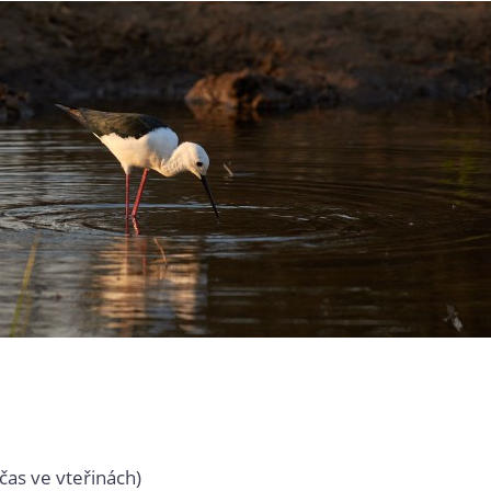
čas ve vteřinách)