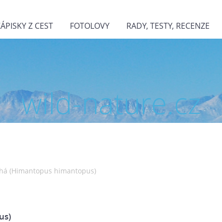
ZÁPISKY Z CEST
FOTOLOVY
RADY, TESTY, RECENZE
wild-nature.cz
ohá (Himantopus himantopus)
us)