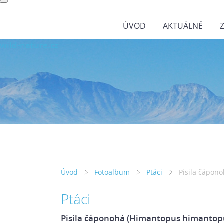
ÚVOD
AKTUÁLNĚ
wild-nature.cz
Úvod
Fotoalbum
Ptáci
Pisila čápon
Ptáci
Pisila čáponohá (Himantopus himantop