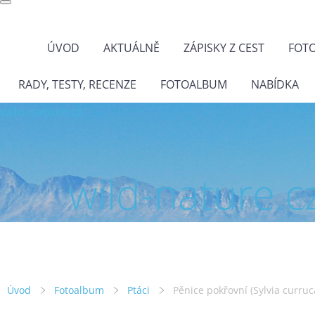
ÚVOD
AKTUÁLNĚ
ZÁPISKY Z CEST
FOT
RADY, TESTY, RECENZE
FOTOALBUM
NABÍDKA
wild-nature.cz
wild-nature.c
Úvod
Fotoalbum
Ptáci
Pěnice pokřovní (Sylvia curruc