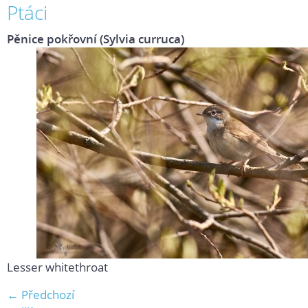
Ptáci
Pěnice pokřovní (Sylvia curruca)
Lesser whitethroat
← Předchozí