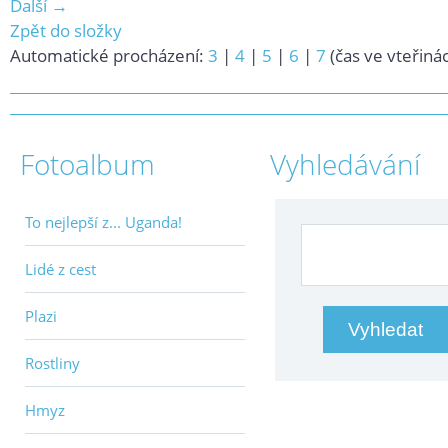
Další →
Zpět do složky
Automatické procházení:
3
|
4
|
5
|
6
|
7
(čas ve vteřiná
Fotoalbum
Vyhledávání
To nejlepší z... Uganda!
Lidé z cest
Plazi
Rostliny
Hmyz