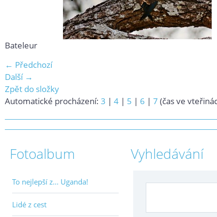
Bateleur
← Předchozí
Další →
Zpět do složky
Automatické procházení:
3
|
4
|
5
|
6
|
7
(čas ve vteřiná
Fotoalbum
Vyhledávání
To nejlepší z... Uganda!
Lidé z cest