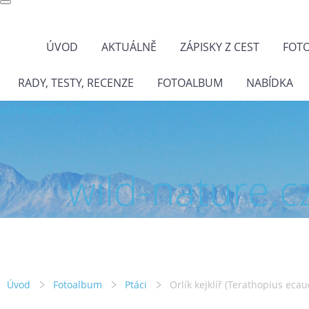
ÚVOD
AKTUÁLNĚ
ZÁPISKY Z CEST
FOT
RADY, TESTY, RECENZE
FOTOALBUM
NABÍDKA
wild-nature.cz
wild-nature.c
Úvod
Fotoalbum
Ptáci
Orlík kejklíř (Terathopius eca