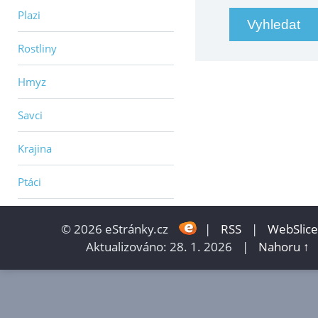
Plazi
Rostliny
Hmyz
Savci
Krajina
Ptáci
© 2026 eStránky.cz
|
RSS
|
WebSlice
Aktualizováno: 28. 1. 2026
|
Nahoru ↑