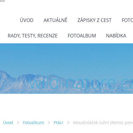
ÚVOD
AKTUÁLNĚ
ZÁPISKY Z CEST
FOT
RADY, TESTY, RECENZE
FOTOALBUM
NABÍDKA
wild-nature.cz
wild-nature.c
Úvod
Fotoalbum
Ptáci
Moudivláček lužní (Remiz pen