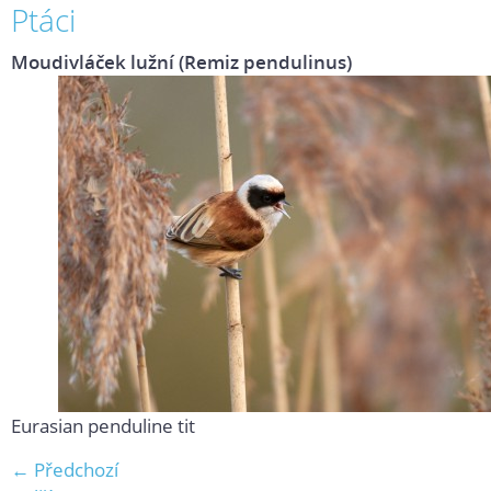
Ptáci
Moudivláček lužní (Remiz pendulinus)
Eurasian penduline tit
← Předchozí