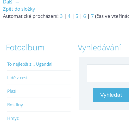
Další →
Zpět do složky
Automatické procházení:
3
|
4
|
5
|
6
|
7
(čas ve vteřiná
Fotoalbum
Vyhledávání
To nejlepší z... Uganda!
Lidé z cest
Plazi
Rostliny
Hmyz