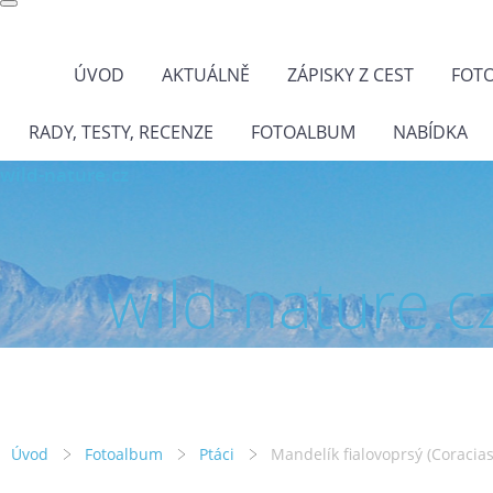
ÚVOD
AKTUÁLNĚ
ZÁPISKY Z CEST
FOT
RADY, TESTY, RECENZE
FOTOALBUM
NABÍDKA
wild-nature.cz
wild-nature.c
Úvod
Fotoalbum
Ptáci
Mandelík fialovoprsý (Coracia