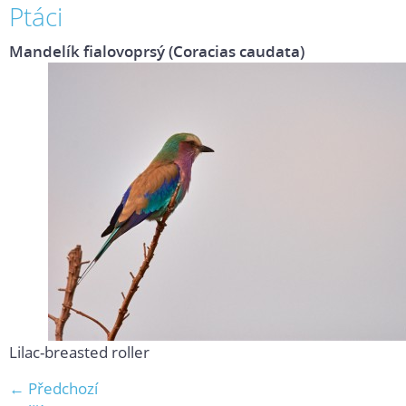
Ptáci
Mandelík fialovoprsý (Coracias caudata)
Lilac-breasted roller
← Předchozí