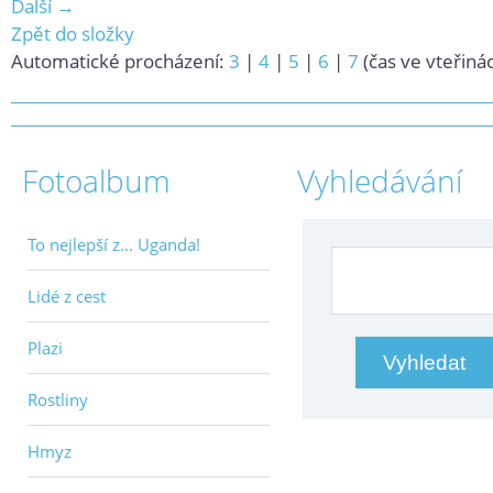
Další →
Zpět do složky
Automatické procházení:
3
|
4
|
5
|
6
|
7
(čas ve vteřiná
Fotoalbum
Vyhledávání
To nejlepší z... Uganda!
Lidé z cest
Plazi
Rostliny
Hmyz