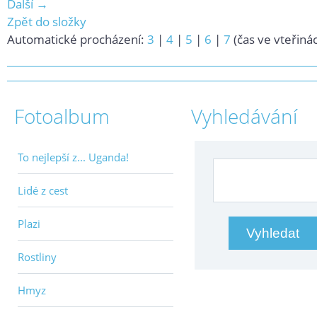
Další →
Zpět do složky
Automatické procházení:
3
|
4
|
5
|
6
|
7
(čas ve vteřiná
Fotoalbum
Vyhledávání
To nejlepší z... Uganda!
Lidé z cest
Plazi
Rostliny
Hmyz