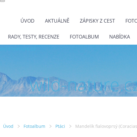
ÚVOD
AKTUÁLNĚ
ZÁPISKY Z CEST
FOT
RADY, TESTY, RECENZE
FOTOALBUM
NABÍDKA
wild-nature.cz
wild-nature.c
Úvod
Fotoalbum
Ptáci
Mandelík fialovoprsý (Coracia