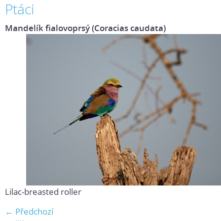
Ptáci
Mandelík fialovoprsý (Coracias caudata)
Lilac-breasted roller
← Předchozí