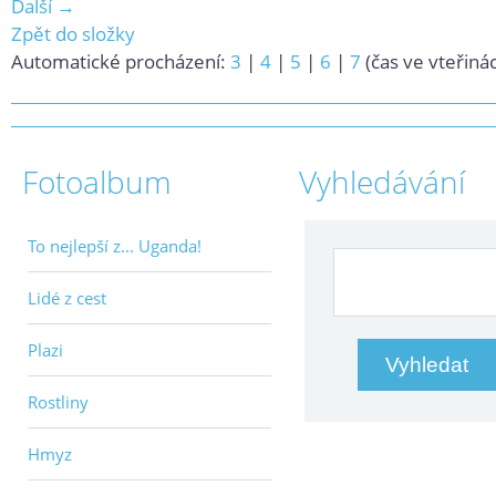
Další →
Zpět do složky
Automatické procházení:
3
|
4
|
5
|
6
|
7
(čas ve vteřiná
Fotoalbum
Vyhledávání
To nejlepší z... Uganda!
Lidé z cest
Plazi
Rostliny
Hmyz