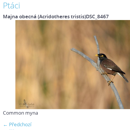
Ptáci
Majna obecná (Acridotheres tristis)DSC_8467
Common myna
← Předchozí