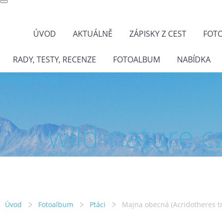
ÚVOD
AKTUÁLNĚ
ZÁPISKY Z CEST
FOT
RADY, TESTY, RECENZE
FOTOALBUM
NABÍDKA
wild-nature.cz
wild-nature.c
Úvod
Fotoalbum
Ptáci
Majna obecná (Acridotheres t