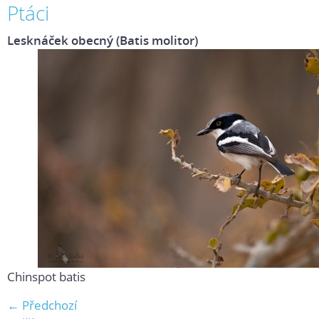
Ptáci
Lesknáček obecný (Batis molitor)
Chinspot batis
← Předchozí