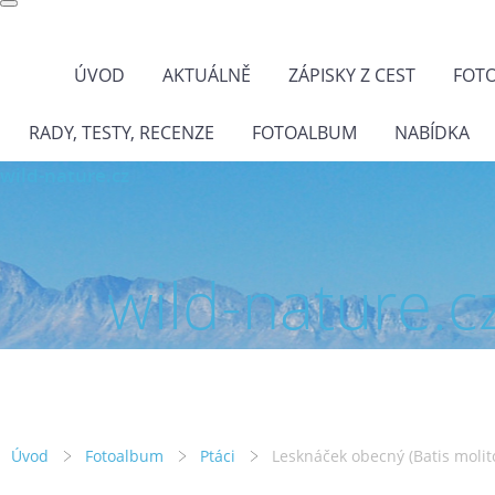
ÚVOD
AKTUÁLNĚ
ZÁPISKY Z CEST
FOT
RADY, TESTY, RECENZE
FOTOALBUM
NABÍDKA
wild-nature.cz
wild-nature.c
Úvod
Fotoalbum
Ptáci
Lesknáček obecný (Batis molit