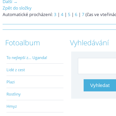
Další →
Zpět do složky
Automatické procházení:
3
|
4
|
5
|
6
|
7
(čas ve vteřiná
Fotoalbum
Vyhledávání
To nejlepší z... Uganda!
Lidé z cest
Plazi
Rostliny
Hmyz