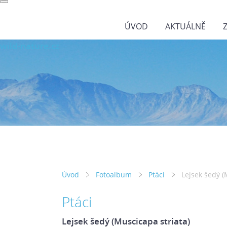
ÚVOD
AKTUÁLNĚ
wild-nature.cz
Úvod
Fotoalbum
Ptáci
Lejsek šedý (
Ptáci
Lejsek šedý (Muscicapa striata)