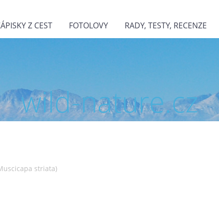
ZÁPISKY Z CEST
FOTOLOVY
RADY, TESTY, RECENZE
wild-nature.cz
Muscicapa striata)