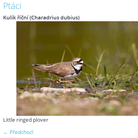
Ptáci
Kulík říční (Charadrius dubius)
Little ringed plover
← Předchozí