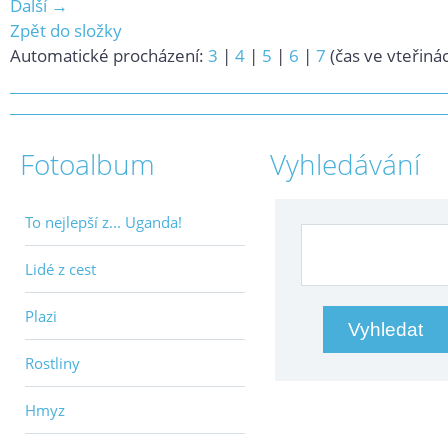
Další →
Zpět do složky
Automatické procházení:
3
|
4
|
5
|
6
|
7
(čas ve vteřiná
Fotoalbum
Vyhledávání
To nejlepší z... Uganda!
Lidé z cest
Plazi
Rostliny
Hmyz