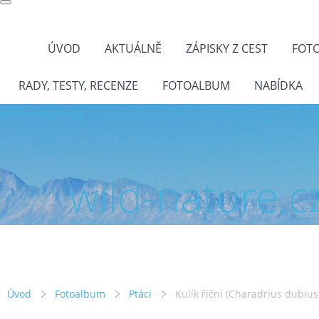
ÚVOD
AKTUÁLNĚ
ZÁPISKY Z CEST
FOT
RADY, TESTY, RECENZE
FOTOALBUM
NABÍDKA
wild-nature.cz
wild-nature.c
Úvod
Fotoalbum
Ptáci
Kulík říční (Charadrius dubius