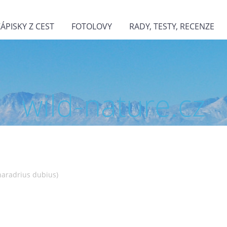
ZÁPISKY Z CEST
FOTOLOVY
RADY, TESTY, RECENZE
wild-nature.cz
Charadrius dubius)