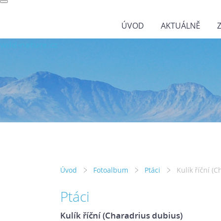
ÚVOD
AKTUÁLNĚ
wild-nature.cz
Úvod
Fotoalbum
Ptáci
Kulík říční (
Ptáci
Kulík říční (Charadrius dubius)