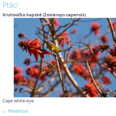
Ptáci
Kruhoočko kapské (Zosterops capensis)
Cape white-eye
← Předchozí