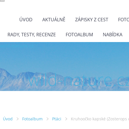
ÚVOD
AKTUÁLNĚ
ZÁPISKY Z CEST
FOT
RADY, TESTY, RECENZE
FOTOALBUM
NABÍDKA
wild-nature.cz
wild-nature.c
Úvod
Fotoalbum
Ptáci
Kruhoočko kapské (Zosterops 