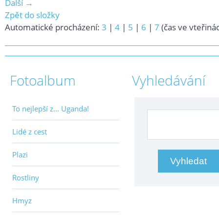
Další →
Zpět do složky
Automatické procházení:
3
|
4
|
5
|
6
|
7
(čas ve vteřiná
Fotoalbum
Vyhledávání
To nejlepší z... Uganda!
Lidé z cest
Plazi
Rostliny
Hmyz