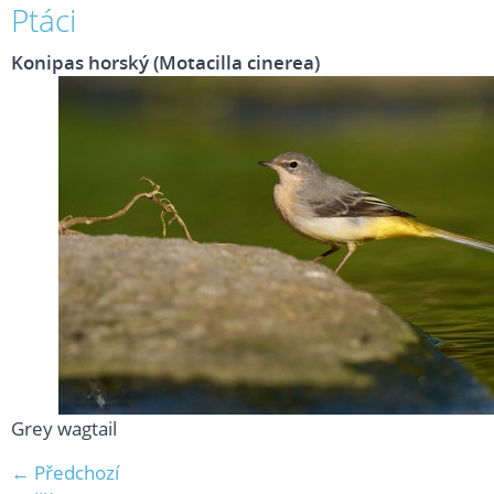
Ptáci
Konipas horský (Motacilla cinerea)
Grey wagtail
← Předchozí