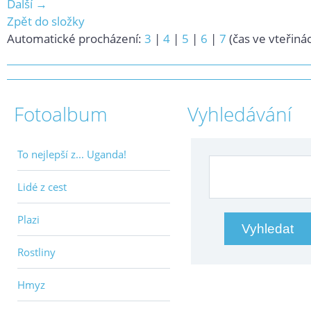
Další →
Zpět do složky
Automatické procházení:
3
|
4
|
5
|
6
|
7
(čas ve vteřiná
Fotoalbum
Vyhledávání
To nejlepší z... Uganda!
Lidé z cest
Plazi
Rostliny
Hmyz