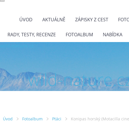
ÚVOD
AKTUÁLNĚ
ZÁPISKY Z CEST
FOT
RADY, TESTY, RECENZE
FOTOALBUM
NABÍDKA
wild-nature.cz
wild-nature.c
Úvod
Fotoalbum
Ptáci
Konipas horský (Motacilla cin