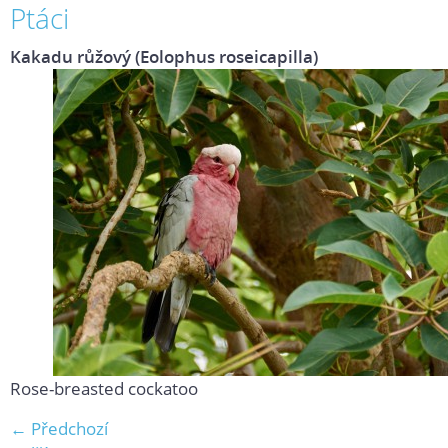
Ptáci
Kakadu růžový (Eolophus roseicapilla)
Rose-breasted cockatoo
← Předchozí