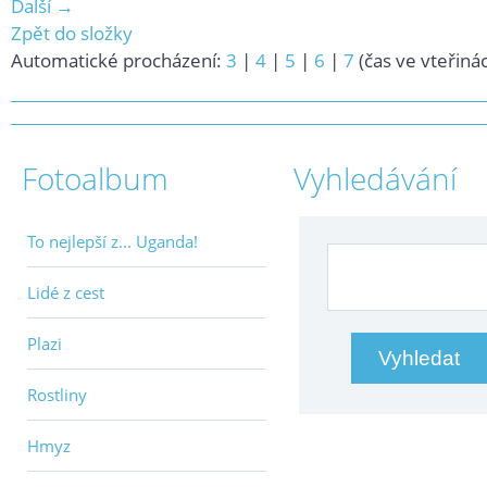
Další →
Zpět do složky
Automatické procházení:
3
|
4
|
5
|
6
|
7
(čas ve vteřiná
Fotoalbum
Vyhledávání
To nejlepší z... Uganda!
Lidé z cest
Plazi
Rostliny
Hmyz