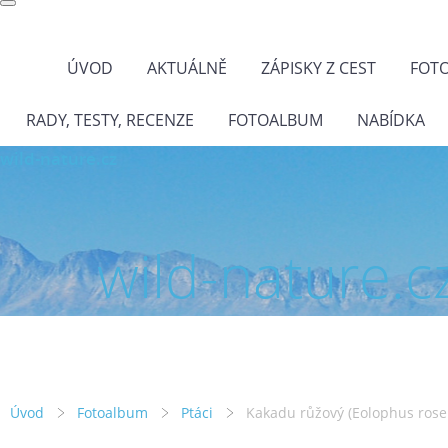
ÚVOD
AKTUÁLNĚ
ZÁPISKY Z CEST
FOT
RADY, TESTY, RECENZE
FOTOALBUM
NABÍDKA
wild-nature.cz
wild-nature.c
Úvod
Fotoalbum
Ptáci
Kakadu růžový (Eolophus rosei