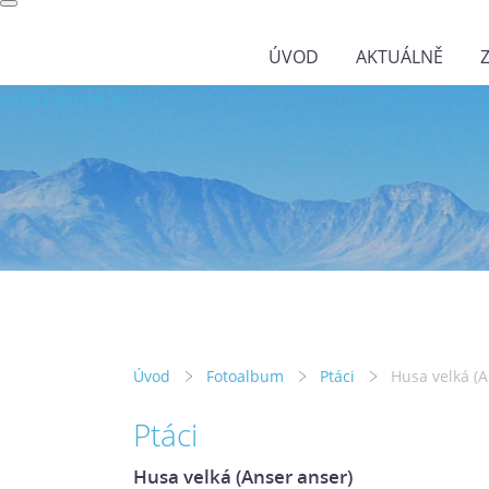
ÚVOD
AKTUÁLNĚ
wild-nature.cz
Úvod
Fotoalbum
Ptáci
Husa velká (A
Ptáci
Husa velká (Anser anser)