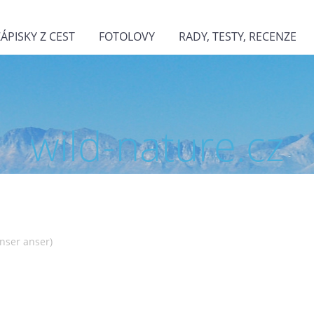
ZÁPISKY Z CEST
FOTOLOVY
RADY, TESTY, RECENZE
wild-nature.cz
nser anser)