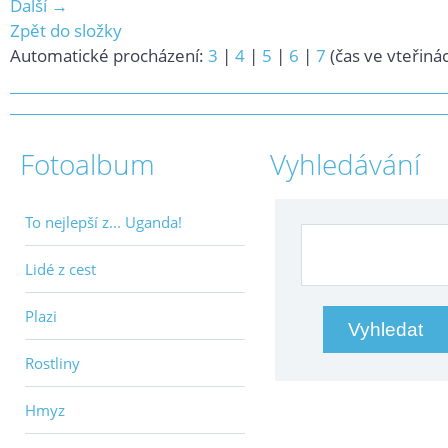
Další →
Zpět do složky
Automatické procházení:
3
|
4
|
5
|
6
|
7
(čas ve vteřiná
Fotoalbum
Vyhledávání
To nejlepší z... Uganda!
Lidé z cest
Plazi
Rostliny
Hmyz