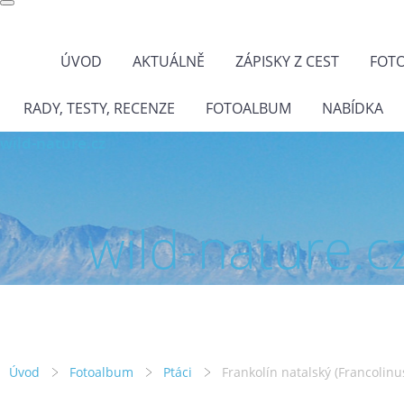
ÚVOD
AKTUÁLNĚ
ZÁPISKY Z CEST
FOT
RADY, TESTY, RECENZE
FOTOALBUM
NABÍDKA
wild-nature.cz
wild-nature.c
Úvod
Fotoalbum
Ptáci
Frankolín natalský (Francolinu