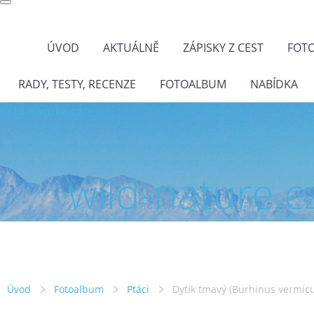
ÚVOD
AKTUÁLNĚ
ZÁPISKY Z CEST
FOT
RADY, TESTY, RECENZE
FOTOALBUM
NABÍDKA
wild-nature.cz
wild-nature.c
Úvod
Fotoalbum
Ptáci
Dytík tmavý (Burhinus vermicu