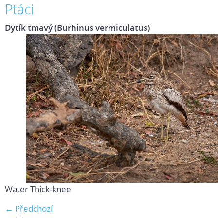
Ptáci
Dytík tmavý (Burhinus vermiculatus)
Water Thick-knee
← Předchozí