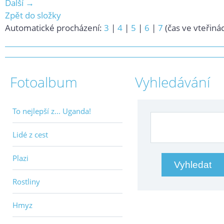
Další →
Zpět do složky
Automatické procházení:
3
|
4
|
5
|
6
|
7
(čas ve vteřiná
Fotoalbum
Vyhledávání
To nejlepší z... Uganda!
Lidé z cest
Plazi
Rostliny
Hmyz