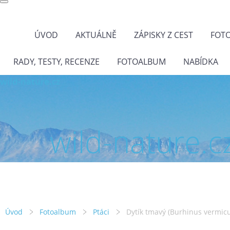
ÚVOD
AKTUÁLNĚ
ZÁPISKY Z CEST
FOT
RADY, TESTY, RECENZE
FOTOALBUM
NABÍDKA
wild-nature.cz
wild-nature.c
Úvod
Fotoalbum
Ptáci
Dytík tmavý (Burhinus vermicu