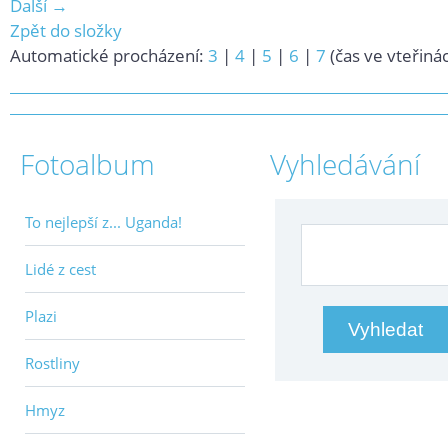
Další →
Zpět do složky
Automatické procházení:
3
|
4
|
5
|
6
|
7
(čas ve vteřiná
Fotoalbum
Vyhledávání
To nejlepší z... Uganda!
Lidé z cest
Plazi
Rostliny
Hmyz