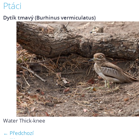
Ptáci
Dytík tmavý (Burhinus vermiculatus)
Water Thick-knee
← Předchozí