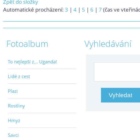
Zpět do složky
Automatické procházení:
3
|
4
|
5
|
6
|
7
(čas ve vteřiná
Fotoalbum
Vyhledávání
To nejlepší z... Uganda!
Lidé z cest
Plazi
Rostliny
Hmyz
Savci