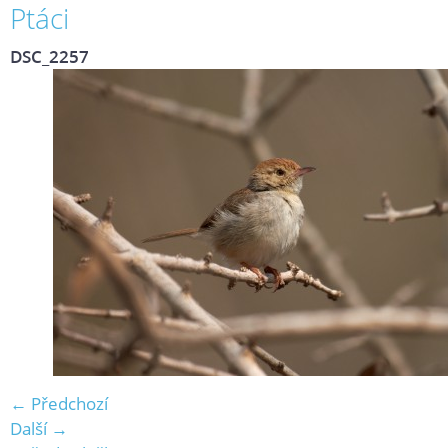
Ptáci
DSC_2257
← Předchozí
Další →