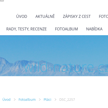
ÚVOD
AKTUÁLNĚ
ZÁPISKY Z CEST
FOT
RADY, TESTY, RECENZE
FOTOALBUM
NABÍDKA
wild-nature.cz
wild-nature.c
Úvod
Fotoalbum
Ptáci
DSC_2257