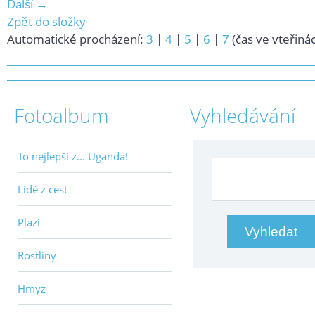
Další →
Zpět do složky
Automatické procházení:
3
|
4
|
5
|
6
|
7
(čas ve vteřiná
Fotoalbum
Vyhledávání
To nejlepší z... Uganda!
Lidé z cest
Plazi
Rostliny
Hmyz