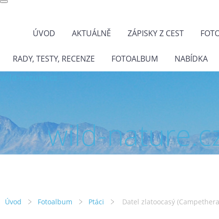
ÚVOD
AKTUÁLNĚ
ZÁPISKY Z CEST
FOT
RADY, TESTY, RECENZE
FOTOALBUM
NABÍDKA
wild-nature.cz
wild-nature.c
Úvod
Fotoalbum
Ptáci
Datel zlatoocasý (Campethera