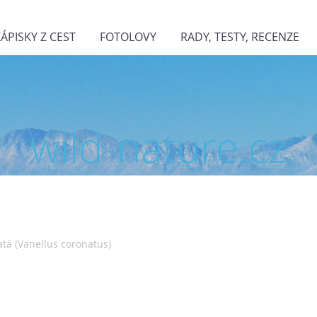
ZÁPISKY Z CEST
FOTOLOVY
RADY, TESTY, RECENZE
wild-nature.cz
tá (Vanellus coronatus)