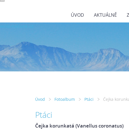
ÚVOD
AKTUÁLNĚ
wild-nature.cz
Úvod
Fotoalbum
Ptáci
Čejka korunka
Ptáci
Čejka korunkatá (Vanellus coronatus)