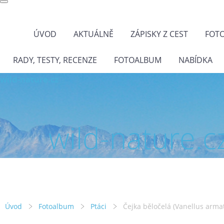
ÚVOD
AKTUÁLNĚ
ZÁPISKY Z CEST
FOT
RADY, TESTY, RECENZE
FOTOALBUM
NABÍDKA
wild-nature.cz
wild-nature.c
Úvod
Fotoalbum
Ptáci
Čejka běločelá (Vanellus arma