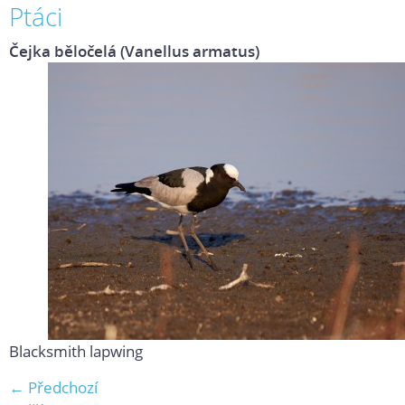
Ptáci
Čejka běločelá (Vanellus armatus)
Blacksmith lapwing
← Předchozí