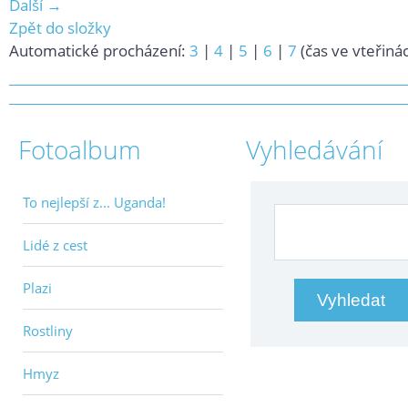
Další →
Zpět do složky
Automatické procházení:
3
|
4
|
5
|
6
|
7
(čas ve vteřiná
Fotoalbum
Vyhledávání
To nejlepší z... Uganda!
Lidé z cest
Plazi
Rostliny
Hmyz