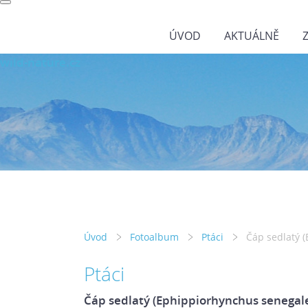
ÚVOD
AKTUÁLNĚ
wild-nature.cz
Úvod
Fotoalbum
Ptáci
Čáp sedlatý 
Ptáci
Čáp sedlatý (Ephippiorhynchus senegale