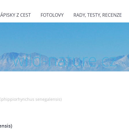
ZÁPISKY Z CEST
FOTOLOVY
RADY, TESTY, RECENZE
wild-nature.cz
(Ephippiorhynchus senegalensis)
nsis)