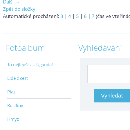
Další →
Zpět do složky
Automatické procházení:
3
|
4
|
5
|
6
|
7
(čas ve vteřiná
Fotoalbum
Vyhledávání
To nejlepší z... Uganda!
Lidé z cest
Plazi
Rostliny
Hmyz