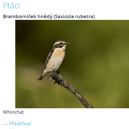
Ptáci
Bramborníček hnědý (Saxicola rubetra)
Whinchat
← Předchozí