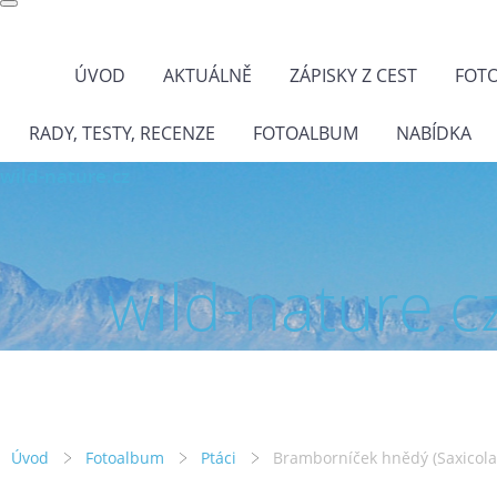
ÚVOD
AKTUÁLNĚ
ZÁPISKY Z CEST
FOT
RADY, TESTY, RECENZE
FOTOALBUM
NABÍDKA
wild-nature.cz
wild-nature.c
Úvod
Fotoalbum
Ptáci
Bramborníček hnědý (Saxicola