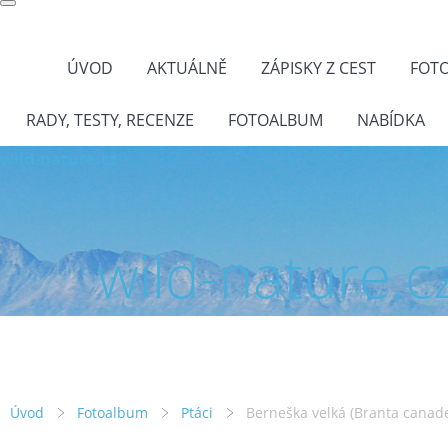
ÚVOD
AKTUÁLNĚ
ZÁPISKY Z CEST
FOT
RADY, TESTY, RECENZE
FOTOALBUM
NABÍDKA
wild-nature.cz
wild-nature.c
Úvod
Fotoalbum
Ptáci
Berneška velká (Branta canad