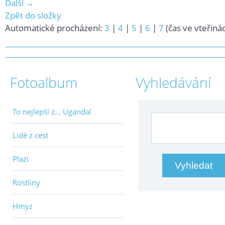
Další →
Zpět do složky
Automatické procházení:
3
|
4
|
5
|
6
|
7
(čas ve vteřiná
Fotoalbum
Vyhledávání
To nejlepší z... Uganda!
Lidé z cest
Plazi
Rostliny
Hmyz