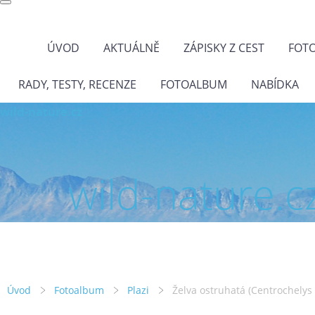
ÚVOD
AKTUÁLNĚ
ZÁPISKY Z CEST
FOT
RADY, TESTY, RECENZE
FOTOALBUM
NABÍDKA
wild-nature.cz
wild-nature.c
Úvod
Fotoalbum
Plazi
Želva ostruhatá (Centrochelys 