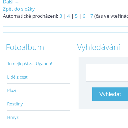
Další →
Zpět do složky
Automatické procházení:
3
|
4
|
5
|
6
|
7
(čas ve vteřiná
Fotoalbum
Vyhledávání
To nejlepší z... Uganda!
Lidé z cest
Plazi
Rostliny
Hmyz