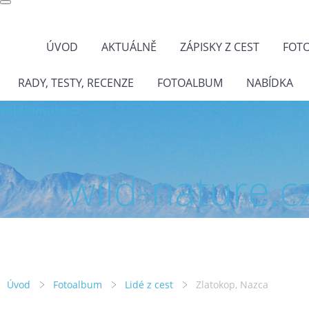
ÚVOD
AKTUÁLNĚ
ZÁPISKY Z CEST
FOT
RADY, TESTY, RECENZE
FOTOALBUM
NABÍDKA
wild-nature.cz
wild-nature.c
Úvod
Fotoalbum
Lidé z cest
Zlatokop, Nazca