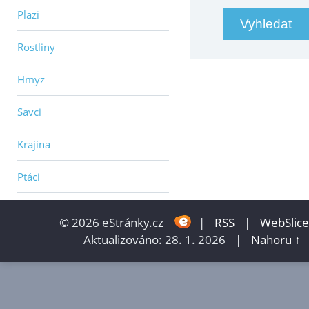
Plazi
Rostliny
Hmyz
Savci
Krajina
Ptáci
© 2026 eStránky.cz
|
RSS
|
WebSlice
Aktualizováno: 28. 1. 2026
|
Nahoru ↑