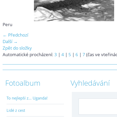
Peru
← Předchozí
Další →
Zpět do složky
Automatické procházení:
3
|
4
|
5
|
6
|
7
(čas ve vteřiná
Fotoalbum
Vyhledávání
To nejlepší z... Uganda!
Lidé z cest