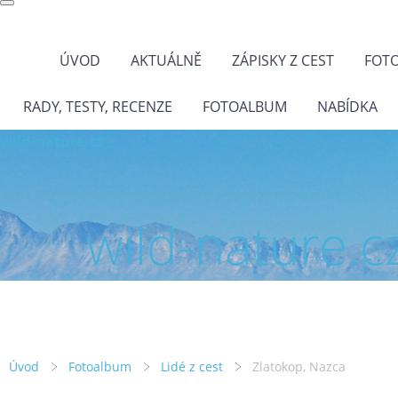
ÚVOD
AKTUÁLNĚ
ZÁPISKY Z CEST
FOT
RADY, TESTY, RECENZE
FOTOALBUM
NABÍDKA
wild-nature.cz
wild-nature.c
Úvod
Fotoalbum
Lidé z cest
Zlatokop, Nazca