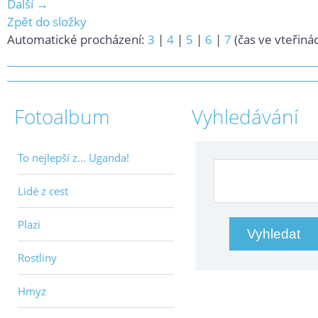
Další →
Zpět do složky
Automatické procházení:
3
|
4
|
5
|
6
|
7
(čas ve vteřiná
Fotoalbum
Vyhledávání
To nejlepší z... Uganda!
Lidé z cest
Plazi
Rostliny
Hmyz