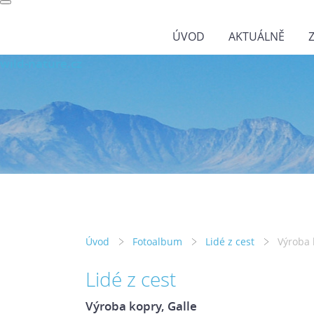
ÚVOD
AKTUÁLNĚ
wild-nature.cz
Úvod
Fotoalbum
Lidé z cest
Výroba 
Lidé z cest
Výroba kopry, Galle