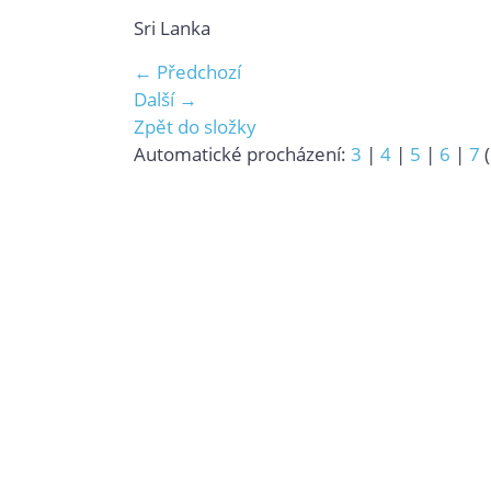
Sri Lanka
← Předchozí
Další →
Zpět do složky
Automatické procházení:
3
|
4
|
5
|
6
|
7
(