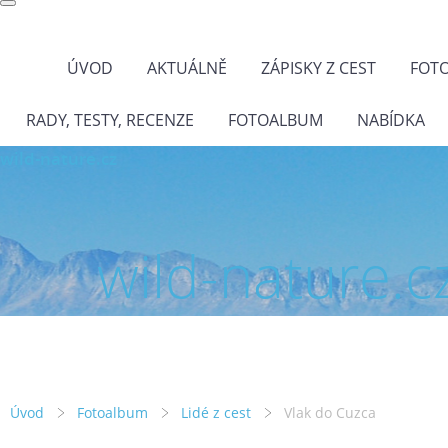
ÚVOD
AKTUÁLNĚ
ZÁPISKY Z CEST
FOT
RADY, TESTY, RECENZE
FOTOALBUM
NABÍDKA
wild-nature.cz
wild-nature.c
Úvod
Fotoalbum
Lidé z cest
Vlak do Cuzca