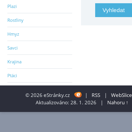
Plazi
Rostliny
Hmyz
Savci
Krajina
Ptáci
© 2026 eStránky.cz
|
RSS
|
WebSlice
Aktualizováno: 28. 1. 2026
|
Nahoru ↑