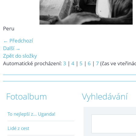
Peru
← Předchozí
Další →
Zpět do složky
Automatické procházení:
3
|
4
|
5
|
6
|
7
(čas ve vteřiná
Fotoalbum
Vyhledávání
To nejlepší z... Uganda!
Lidé z cest