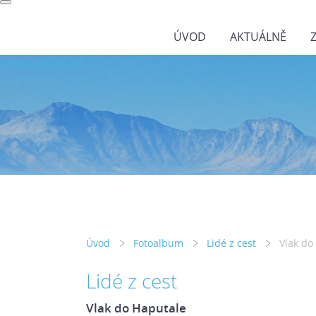
ÚVOD
AKTUÁLNĚ
wild-nature.cz
Úvod
Fotoalbum
Lidé z cest
Vlak do
Lidé z cest
Vlak do Haputale