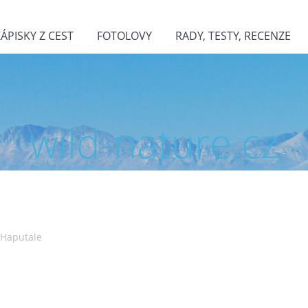
ZÁPISKY Z CEST
FOTOLOVY
RADY, TESTY, RECENZE
wild-nature.cz
 Haputale