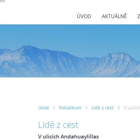
ÚVOD
AKTUÁLNĚ
wild-nature.cz
Úvod
Fotoalbum
Lidé z cest
V ulicí
Lidé z cest
V ulicích Andahuaylillas