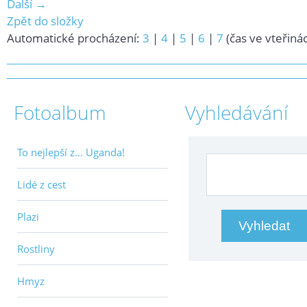
Další →
Zpět do složky
Automatické procházení:
3
|
4
|
5
|
6
|
7
(čas ve vteřiná
Fotoalbum
Vyhledávání
To nejlepší z... Uganda!
Lidé z cest
Plazi
Rostliny
Hmyz