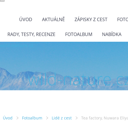
ÚVOD
AKTUÁLNĚ
ZÁPISKY Z CEST
FOT
RADY, TESTY, RECENZE
FOTOALBUM
NABÍDKA
wild-nature.cz
wild-nature.c
Úvod
Fotoalbum
Lidé z cest
Tea factory, Nuwara Eliy