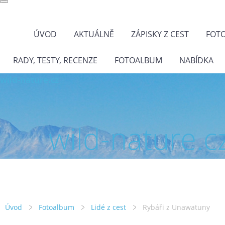
ÚVOD
AKTUÁLNĚ
ZÁPISKY Z CEST
FOT
RADY, TESTY, RECENZE
FOTOALBUM
NABÍDKA
wild-nature.cz
wild-nature.c
Úvod
Fotoalbum
Lidé z cest
Rybáři z Unawatuny