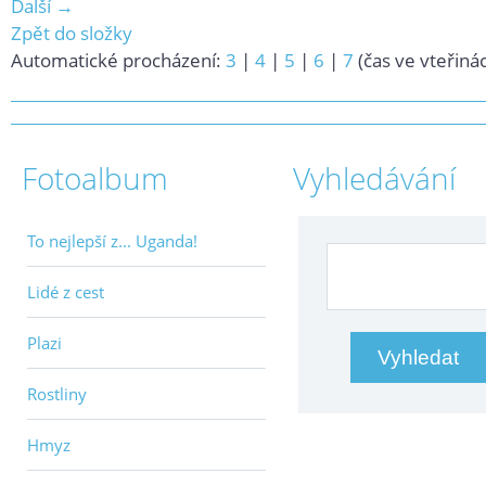
Další →
Zpět do složky
Automatické procházení:
3
|
4
|
5
|
6
|
7
(čas ve vteřiná
Fotoalbum
Vyhledávání
To nejlepší z... Uganda!
Lidé z cest
Plazi
Rostliny
Hmyz