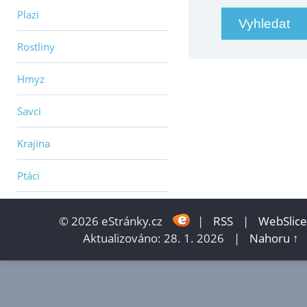
Plazi
Rostliny
Hmyz
Savci
Krajina
Ptáci
© 2026 eStránky.cz
|
RSS
|
WebSlice
Aktualizováno: 28. 1. 2026
|
Nahoru ↑