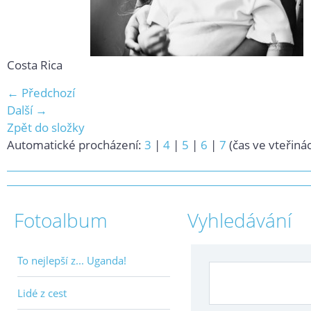
Costa Rica
← Předchozí
Další →
Zpět do složky
Automatické procházení:
3
|
4
|
5
|
6
|
7
(čas ve vteřiná
Fotoalbum
Vyhledávání
To nejlepší z... Uganda!
Lidé z cest