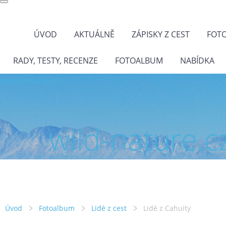
ÚVOD
AKTUÁLNĚ
ZÁPISKY Z CEST
FOT
RADY, TESTY, RECENZE
FOTOALBUM
NABÍDKA
wild-nature.cz
wild-nature.c
Úvod
Fotoalbum
Lidé z cest
Lidé z Cahuity