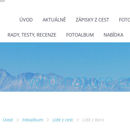
ÚVOD
AKTUÁLNĚ
ZÁPISKY Z CEST
FOT
RADY, TESTY, RECENZE
FOTOALBUM
NABÍDKA
wild-nature.cz
wild-nature.c
Úvod
Fotoalbum
Lidé z cest
Lidé z Boro