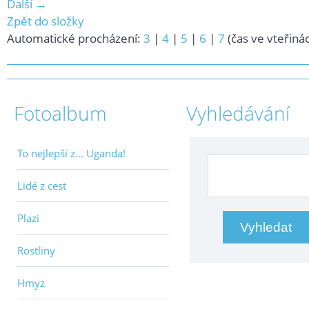
Další →
Zpět do složky
Automatické procházení:
3
|
4
|
5
|
6
|
7
(čas ve vteřiná
Fotoalbum
Vyhledávání
To nejlepší z... Uganda!
Lidé z cest
Plazi
Rostliny
Hmyz