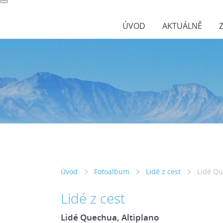
ÚVOD
AKTUÁLNĚ
wild-nature.cz
Úvod
Fotoalbum
Lidé z cest
Lidé Qu
Lidé z cest
Lidé Quechua, Altiplano