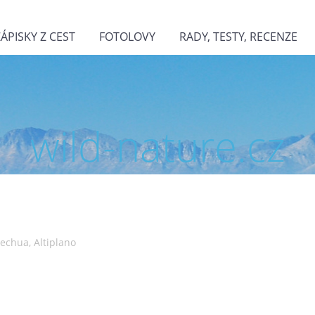
ZÁPISKY Z CEST
FOTOLOVY
RADY, TESTY, RECENZE
wild-nature.cz
echua, Altiplano