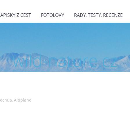
ZÁPISKY Z CEST
FOTOLOVY
RADY, TESTY, RECENZE
wild-nature.cz
echua, Altiplano