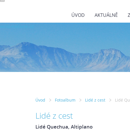
ÚVOD
AKTUÁLNĚ
wild-nature.cz
Úvod
Fotoalbum
Lidé z cest
Lidé Qu
Lidé z cest
Lidé Quechua, Altiplano